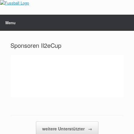
Skip
to
content
Menu
Sponsoren Il2eCup
Post navigation
weitere Unterstützter
→